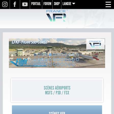
PORTAIL
FORUM
SHOP
LANGUE
INSTAGRAM
FACEBOOK
YOUTUBE
Menu
en
fr
de
1
2
3
4
5
6
7
8
9
10
11
12
13
14
15
16
17
18
19
20
21
22
23
24
25
26
27
28
29
30
31
32
33
34
35
SCÈNES AÉROPORTS
MSFS / P3D / FSX
SCÈNES VFR