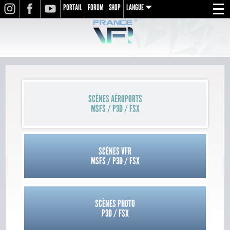
PORTAIL
FORUM
SHOP
LANGUE
INSTAGRAM
FACEBOOK
YOUTUBE
Menu
en
fr
de
SCÈNES AÉROPORTS
MSFS / P3D / FSX
SCÈNES VFR
MSFS / P3D / FSX
SCÈNES PHOTO
P3D / FSX