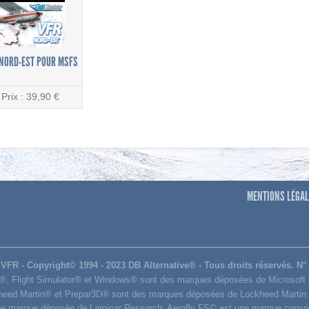
NORD-EST POUR MSFS
Prix : 39,90 €
MENTIONS LÉGALE
VFR - Copyright© 1994 - 2023 DB Alternative® - Tous droits réservés. N°
®, Flight Simulator® et Windows® sont des marques déposées de Microsoft 
heed Martin® et Prepar3D® sont des marques déposées de Lockheed Martin 
e marque déposée de Laminar Research. Aerofly FS© est une marque copyr