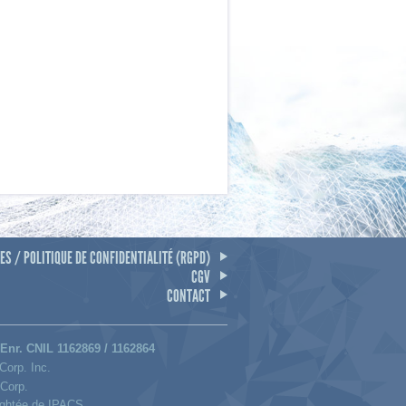
S / POLITIQUE DE CONFIDENTIALITÉ (RGPD)
CGV
CONTACT
 Enr. CNIL 1162869 / 1162864
Corp. Inc.
Corp.
ightée de IPACS.