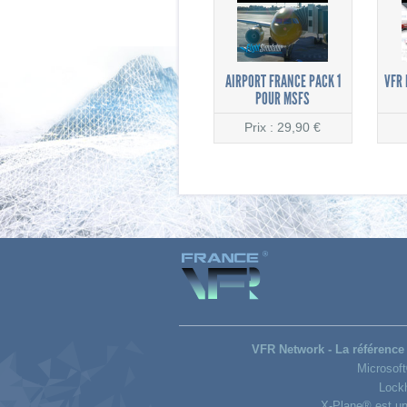
AIRPORT FRANCE PACK 1
VFR 
POUR MSFS
Prix : 29,90 €
VFR Network - La référence 
Microsoft
Lock
X-Plane® est un