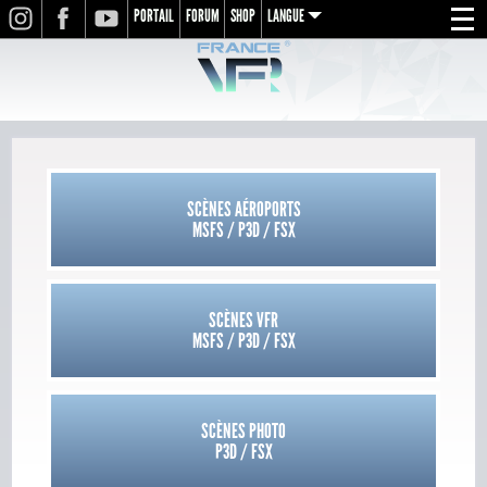
PORTAIL
FORUM
SHOP
LANGUE
INSTAGRAM
FACEBOOK
YOUTUBE
Menu
en
fr
de
SCÈNES AÉROPORTS
MSFS / P3D / FSX
SCÈNES VFR
MSFS / P3D / FSX
SCÈNES PHOTO
P3D / FSX