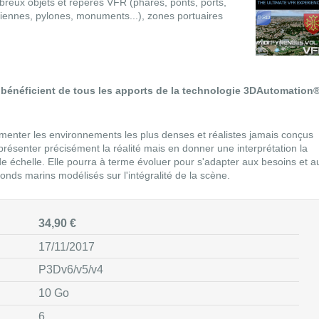
reux objets et repères VFR (phares, ponts, ports,
liennes, pylones, monuments...), zones portuaires
 bénéficient de tous les apports de la technologie 3DAutomation
menter les environnements les plus denses et réalistes jamais conçus
résenter précisément la réalité mais en donner une interprétation la
nde échelle. Elle pourra à terme évoluer pour s'adapter aux besoins et a
nds marins modélisés sur l'intégralité de la scène.
34,90 €
17/11/2017
P3Dv6/v5/v4
10 Go
6