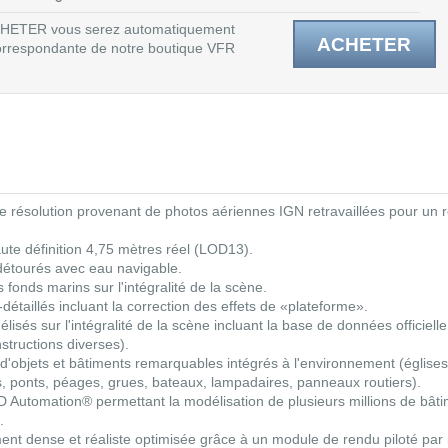
 ACHETER vous serez automatiquement
ACHETER
 correspondante de notre boutique VFR
de résolution provenant de photos aériennes IGN retravaillées pour un 
aute définition 4,75 mètres réel (LOD13).
détourés avec eau navigable.
fonds marins sur l'intégralité de la scène.
étaillés incluant la correction des effets de «plateforme».
sés sur l'intégralité de la scène incluant la base de données officiell
structions diverses).
 d'objets et bâtiments remarquables intégrés à l'environnement (églises, 
ls, ponts, péages, grues, bateaux, lampadaires, panneaux routiers).
3D Automation® permettant la modélisation de plusieurs millions de bât
.
 dense et réaliste optimisée grâce à un module de rendu piloté par inte