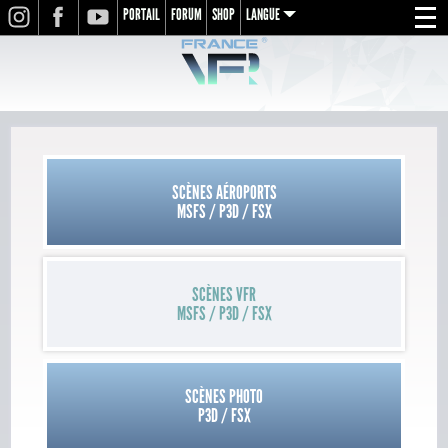
PORTAIL
FORUM
SHOP
LANGUE
INSTAGRAM
FACEBOOK
YOUTUBE
Menu
en
fr
de
SCÈNES AÉROPORTS
MSFS / P3D / FSX
SCÈNES VFR
MSFS / P3D / FSX
SCÈNES PHOTO
P3D / FSX