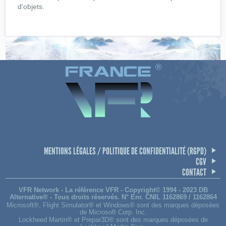
d'objets.
MENTIONS LÉGALES / POLITIQUE DE CONFIDENTIALITÉ (RGPD)
CGV
CONTACT
VFR Network - La référence VFR - Copyright© 1994 - 2023 DB
Alternative® - Tous droits réservés. N° Enr. CNIL 1162869 / 1162864
Microsoft®, Flight Simulator® et Windows® sont des marques déposées
de Microsoft Corp. Inc.
Lockheed Martin® et Prepar3D® sont des marques déposées de