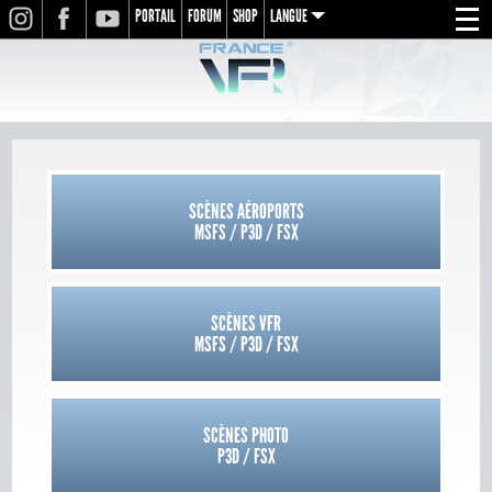
PORTAIL
FORUM
SHOP
LANGUE
INSTAGRAM
FACEBOOK
YOUTUBE
Menu
en
fr
de
SCÈNES AÉROPORTS
MSFS / P3D / FSX
SCÈNES VFR
MSFS / P3D / FSX
SCÈNES PHOTO
P3D / FSX