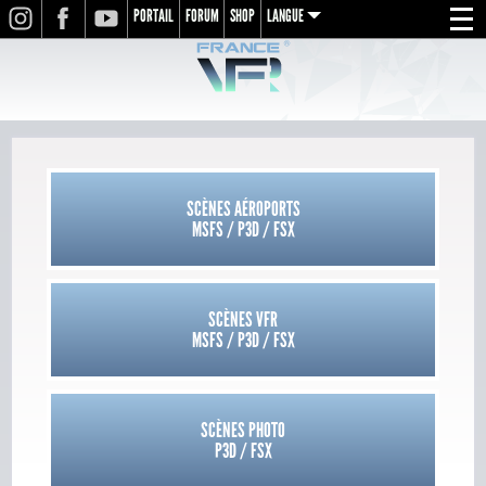
PORTAIL
FORUM
SHOP
LANGUE
INSTAGRAM
FACEBOOK
YOUTUBE
Menu
en
fr
de
SCÈNES AÉROPORTS
MSFS / P3D / FSX
SCÈNES VFR
MSFS / P3D / FSX
SCÈNES PHOTO
P3D / FSX